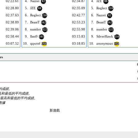
02:22.61
4.
Nazrei
02:34.87
4.
JZE
82
88
02:28.80
5.
JZE
02:35.09
5.
Reglect
88
210
02:37.63
6.
Reglect
02:42.77
6.
Nazrei
210
82
02:38.89
7.
BeastT
02:53.23
7.
BeastT
162
162
02:39.06
8.
numbrr
02:55.98
8.
numbrr
322
322
02:58.44
9.
llmt9
03:15.83
9.
SilverHawk
101
216
03:07.52
10.
qqwref
03:18.85
10.
anonymous
266
134
rs
的平均成績。
掉最高和最低的平均成績。
次内去掉最高和最低的平均成績。
數據
新遊戲