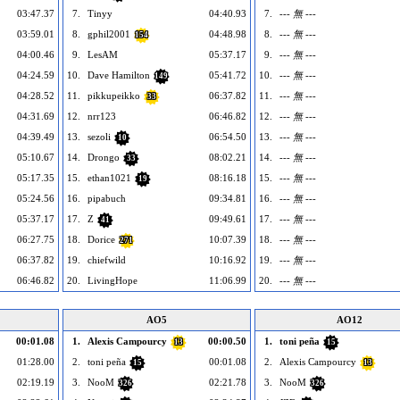
03:47.37
7.
Tinyy
04:40.93
7.
--- 無 ---
03:59.01
8.
gphil2001
04:48.98
8.
--- 無 ---
154
04:00.46
9.
LesAM
05:37.17
9.
--- 無 ---
04:24.59
10.
Dave Hamilton
05:41.72
10.
--- 無 ---
149
04:28.52
11.
pikkupeikko
06:37.82
11.
--- 無 ---
33
04:31.69
12.
nrr123
06:46.82
12.
--- 無 ---
04:39.49
13.
sezoli
06:54.50
13.
--- 無 ---
10
05:10.67
14.
Drongo
08:02.21
14.
--- 無 ---
33
05:17.35
15.
ethan1021
08:16.18
15.
--- 無 ---
19
05:24.56
16.
pipabuch
09:34.81
16.
--- 無 ---
05:37.17
17.
Z
09:49.61
17.
--- 無 ---
41
06:27.75
18.
Dorice
10:07.39
18.
--- 無 ---
271
06:37.82
19.
chiefwild
10:16.92
19.
--- 無 ---
06:46.82
20.
LivingHope
11:06.99
20.
--- 無 ---
AO5
AO12
00:01.08
1.
Alexis Campourcy
00:00.50
1.
toni peña
13
15
01:28.00
2.
toni peña
00:01.08
2.
Alexis Campourcy
15
13
02:19.19
3.
NooM
02:21.78
3.
NooM
326
326