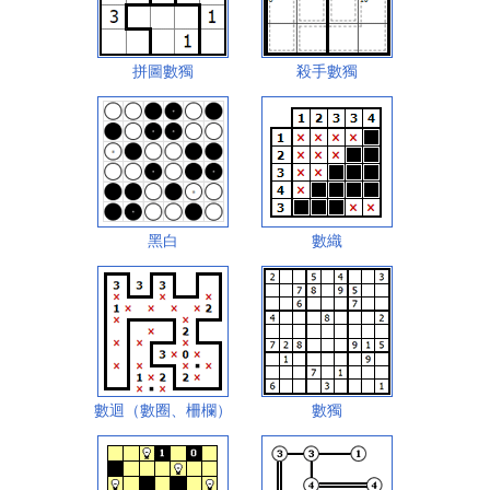
拼圖數獨
殺手數獨
黑白
數織
數迴（數圈、柵欄）
數獨