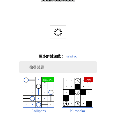
更多解謎遊戲：
hide
show
Lollipops
Kurodoko