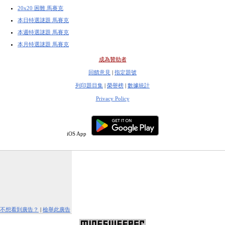
20x20 困難 馬賽克
本日特選謎題 馬賽克
本週特選謎題 馬賽克
本月特選謎題 馬賽克
成為贊助者
回饋意見
|
指定題號
列印題目集
|
榮譽榜
|
數據統計
Privacy Policy
iOS App
不想看到廣告？
|
檢舉此廣告