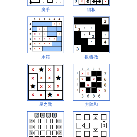
魔手
縫板
水箱
數牆‧改
星之戰
方陣和