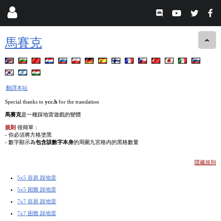
馬賽克
翻譯本站
Special thanks to
ycc.h
for the translation
馬賽克
是一種踩地雷遊戲的變體
規則
很簡單：
- 你必須將方格塗黑
- 數字顯示為
包含該數字本身
的周圍九宮格內的黑格數量
隱藏規則
5x5 容易 踩地雷
5x5 困難 踩地雷
7x7 容易 踩地雷
7x7 困難 踩地雷